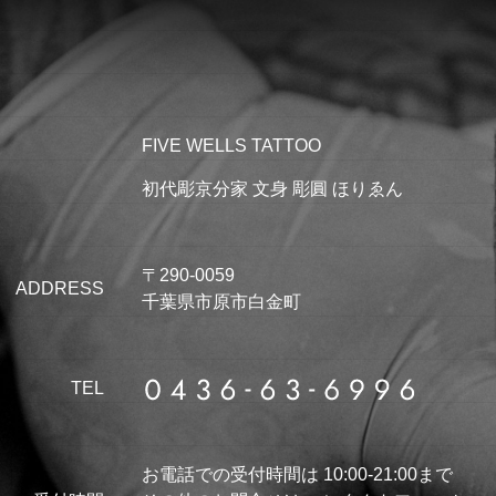
FIVE WELLS TATTOO
初代彫京分家 文身 彫圓 ほりゑん
〒290-0059
ADDRESS
千葉県市原市白金町
TEL
お電話での受付時間は 10:00-21:00まで