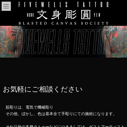
コ
ナ
ン
ビ
テ
ゲ
ン
ー
ツ
シ
へ
ョ
ス
ン
キ
に
ッ
移
プ
動
お気軽にご相談ください
筋彫りは、電気で機械彫り
その他、ぼかし、色は基本全て手彫りにての施術になります。
それ以外の各種タトゥーなどにつきましては、ゲストアーティスト