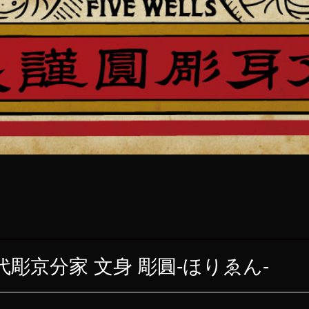
O 初代彫京分家 文身 彫圓-ほりゑん-