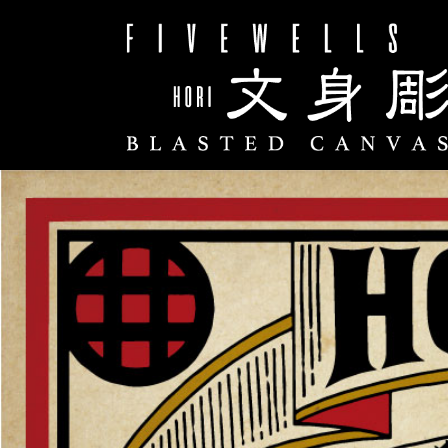
コ
ナ
ン
ビ
テ
ゲ
ン
ー
ツ
シ
へ
ョ
ス
ン
キ
に
ッ
移
プ
動